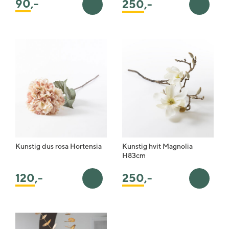
90
,-
250
,-
Legg i handlekurv
Legg i 
Kunstig dus rosa Hortensia
Kunstig hvit Magnolia
H83cm
120
,-
250
,-
Legg i handlekurv
Legg i 