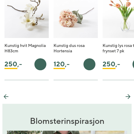
Kunstig hvit Magnolia
Kunstig dus rosa
Kunstig lys rosa 
H83cm
Hortensia
frynset 7 pk
120
,-
250
,-
250
,-
Legg i handlekurv
Legg i handlekurv
Previous
Ne
Blomsterinspirasjon