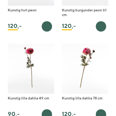
Kunstig hvit peon
Kunstig burgunder peon 61
cm
120
,-
120
,-
Legg i handlekurv
Legg i 
Kunstig lilla dahlia 49 cm
Kunstig lilla dahlia 78 cm
90
,-
120
,-