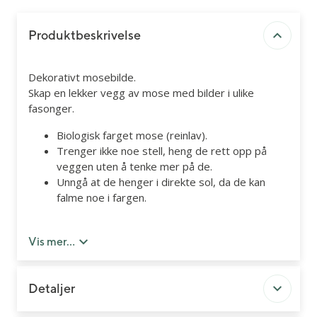
Produktbeskrivelse
Dekorativt mosebilde.
Skap en lekker vegg av mose med bilder i ulike
fasonger.
Biologisk farget mose (reinlav).
Trenger ikke noe stell, heng de rett opp på
veggen uten å tenke mer på de.
Unngå at de henger i direkte sol, da de kan
falme noe i fargen.
Ønsker du dette bildet levert på døren, vil det bli
pakket i en beskyttende eske.
Vis mer...
Detaljer