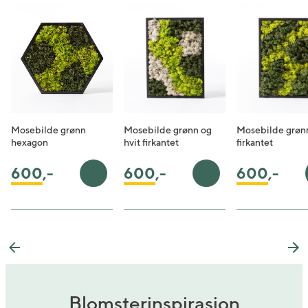
Mosebilde grønn
Mosebilde grønn og
Mosebilde grøn
hexagon
hvit firkantet
firkantet
600
,-
600
,-
600
,-
Legg i handlekurv
Legg i handlekurv
Previous
Ne
Blomsterinspirasjon