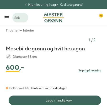
Hjemlevering i dag
Kvalitetsgaranti
0
Søk
Tilbehør
Interiør
1
/
2
Mosebilde grønn og hvit hexagon
Diameter 38 cm
600
,-
Se pris på levering
Dette produktet kan leveres om 5 virkedager.
Legg i handlekurv