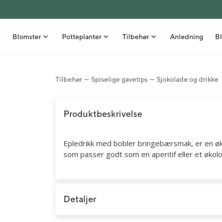
Blomster
Potteplanter
Tilbehør
Anledning
Bl
Tilbehør
Spiselige gavetips
Sjokolade og drikke
Bestselgere
Grønne planter
Nyheter
Stelletips
Buketter
Orkidéer
Vaser
Inspirasjon
Produktbeskrivelse
Roser
Stueblomster
Blomsterpotter
Borddekking
Epledrikk med bobler bringebærsmak, er en økol
Gavesett med blomst
Uteplanter
Kurver
DIY - Gjør det selv
som passer godt som en aperitif eller et økologi
Snittblomster i bunt
Frø
Interiør
Sommer
Blomster ved fødsel
Kunstige planter
Spiselige gavetips
Høst
Detaljer
Blomsterdekorasjoner
Velvære
Snittblomster