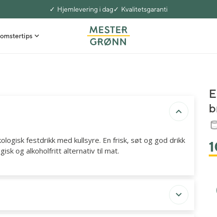
Hjemlevering i dag
Kvalitetsgaranti
omstertips
E
b
ogisk festdrikk med kullsyre. En frisk, søt og god drikk
1
sk og alkoholfritt alternativ til mat.