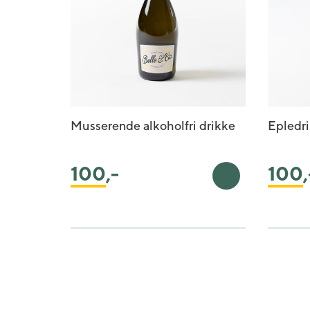
Musserende alkoholfri drikke
Epledr
100
,-
100
,
Legg i handleku