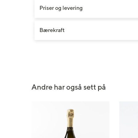
Bryllupsblomster
Jord, gjødsel og redskap
Roser
Priser og levering
Begravelsesblomster
Gravlys og kranser
Orkidé
DIY-produkter
Grønne planter
Bærekraft
Gavekort
Andre har også sett på