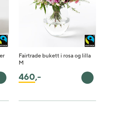
er
Fairtrade bukett i rosa og lilla
M
460
,-
Legg i handlekurv
Legg i handlekurv