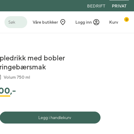
BEDRIFT
PRIVAT
0
Søk
Våre butikker
Logg inn
Kurv
pledrikk med bobler
ringebærsmak
Volum 750 ml
00
,-
Legg i handlekurv