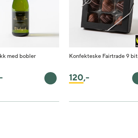
ikk med bobler
Konfekteske Fairtrade 9 bit
-
120
,-
rv
Legg i handlekurv