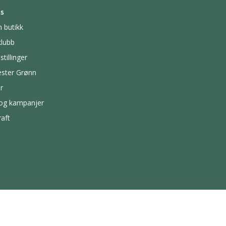
s
n butikk
lubb
stillinger
ster Grønn
r
 og kampanjer
aft