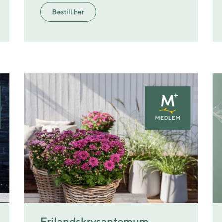
Bestill her
Frilandskrysantemum