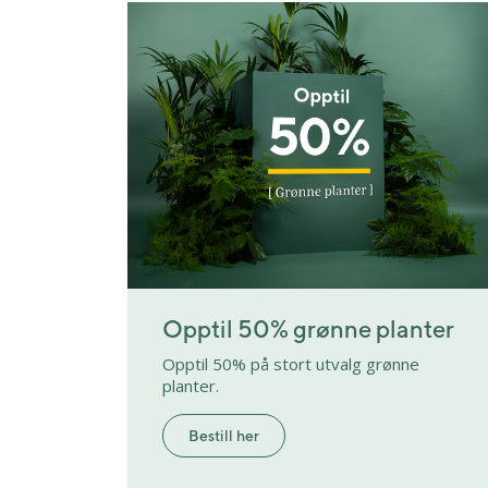
Bryllupsblomster
Jord, gjødsel og redskap
Roser
Begravelsesblomster
Gravlys og kranser
Orkidé
DIY-produkter
Grønne planter
Gavekort
Opptil 50% grønne planter
Opptil 50% på stort utvalg grønne
planter.
Bestill her