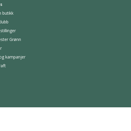
s
n butikk
lubb
stillinger
ster Grønn
r
 og kampanjer
aft