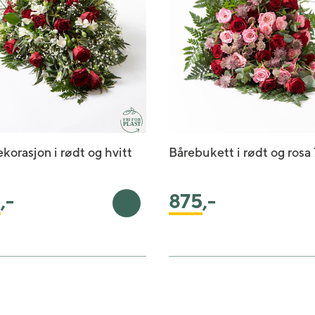
korasjon i rødt og hvitt
Bårebukett i rødt og rosa
5
,-
875
,-
urv
Legg i handlekurv