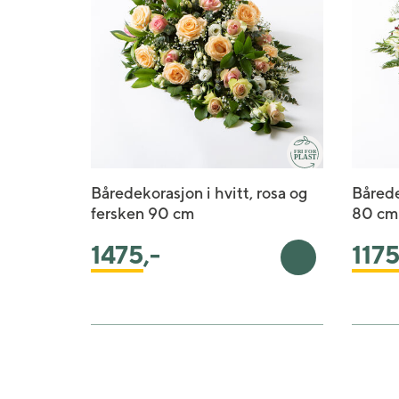
Båredekorasjon i hvitt, rosa og
Bårede
fersken 90 cm
80 cm
1475
,-
117
Legg i handlek