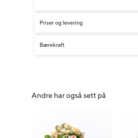
Bryllupsblomster
Jord, gjødsel og redskap
Roser
Begravelsesblomster
Gravlys og kranser
Orkidé
Priser og levering
DIY-produkter
Grønne planter
Gavekort
Bærekraft
Andre har også sett på