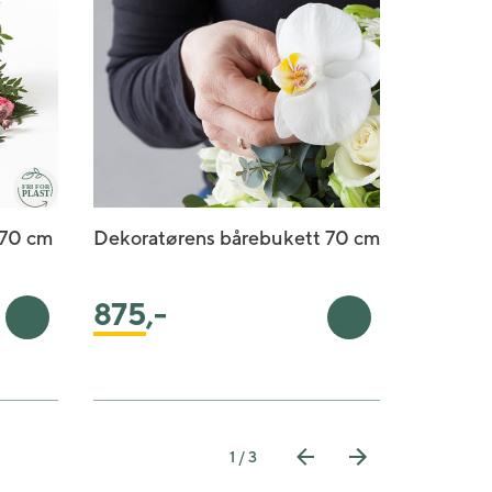
 70 cm
Dekoratørens bårebukett 70 cm
Båredeko
fersken
875
,-
1175
,
Legg i handlekurv
Legg i handlekur
1 / 3