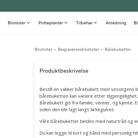
Blomster
Potteplanter
Tilbehør
Anledning
Bl
Blomster
Begravelsesblomster
Bårebuketter
Bestselgere
Grønne planter
Nyheter
Stelletips
Buketter
Orkidéer
Vaser
Inspirasjon
Produktbeskrivelse
Roser
Stueblomster
Blomsterpotter
Borddekking
Bestill en vakker bårebukett med sesongens blo
Gavesett med blomst
Uteplanter
Kurver
DIY - Gjør det selv
bårebuketten kan variere etter tilgjengelighet,
Snittblomster i bunt
Frø
Interiør
Sommer
Bårebukett gis fra familie, venner, og kjente. 
siden den blir lagt langs kirkegulvet.
Blomster ved fødsel
Kunstige planter
Spiselige gavetips
Høst
Våre bårebuketter bindes med naturtråd og e
Blomsterdekorasjoner
Velvære
Snittblomster
Du kan legge til kort og bånd med personlig hi