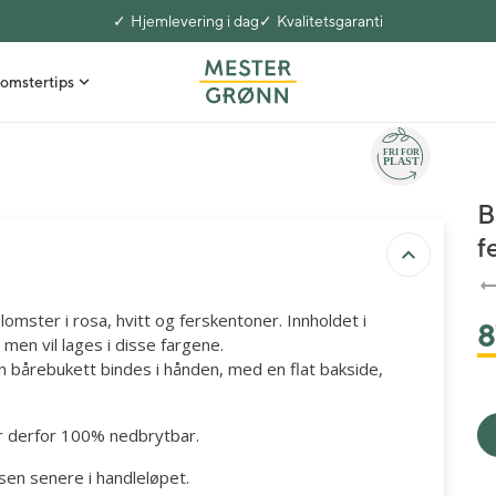
Hjemlevering i dag
Kvalitetsgaranti
omstertips
B
f
mster i rosa, hvitt og ferskentoner. Innholdet i
8
 men vil lages i disse fargene.
En bårebukett bindes i hånden, med en flat bakside,
r derfor 100% nedbrytbar.
lsen senere i handleløpet.