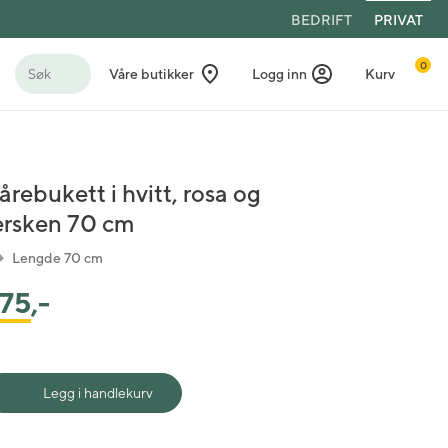
BEDRIFT
PRIVAT
0
Søk
Våre butikker
Logg inn
Kurv
årebukett i hvitt, rosa og
ersken 70 cm
Lengde 70 cm
75
,-
Legg i handlekurv