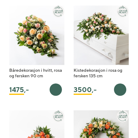
Båredekorasjon i hvitt, rosa
Kistedekorasjon i rosa og
og fersken 90 cm
fersken 135 cm
1475
,-
3500
,-
Legg i handlekurv
Legg i 