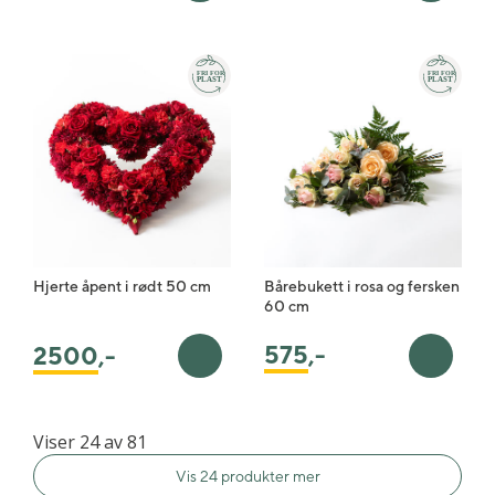
Hjerte åpent i rødt 50 cm
Bårebukett i rosa og fersken
60 cm
575
,-
2500
,-
Legg i handlekurv
Legg i 
Viser 24 av 81
Vis 24 produkter mer