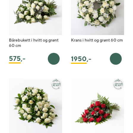
Bårebukett i hvitt og grønt
Krans i hvitt og grønt 60 cm
60 cm
575
,-
1950
,-
Legg i handlekurv
Legg i 