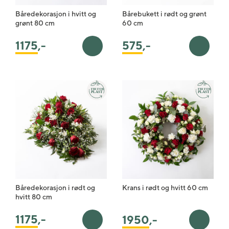
Båredekorasjon i hvitt og
Bårebukett i rødt og grønt
grønt 80 cm
60 cm
575
,-
1175
,-
Legg i handlekurv
Legg i 
Båredekorasjon i rødt og
Krans i rødt og hvitt 60 cm
hvitt 80 cm
1175
,-
1950
,-
Legg i handlekurv
Legg i 