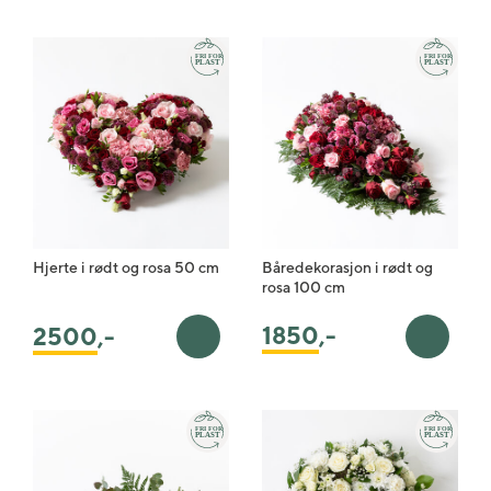
Hjerte i rødt og rosa 50 cm
Båredekorasjon i rødt og
rosa 100 cm
1850
,-
2500
,-
Legg i handlekurv
Legg i 