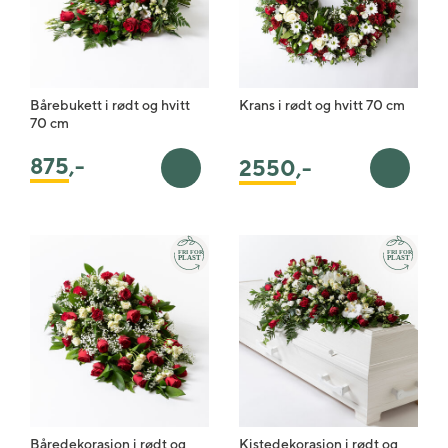
Bårebukett i rødt og hvitt
Krans i rødt og hvitt 70 cm
70 cm
875
,-
2550
,-
Legg i handlekurv
Legg i 
Båredekorasjon i rødt og
Kistedekorasjon i rødt og