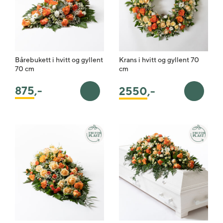
Bårebukett i hvitt og gyllent
Krans i hvitt og gyllent 70
70 cm
cm
875
,-
2550
,-
Legg i handlekurv
Legg i 