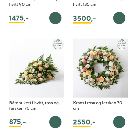
hvitt 90 cm
hvitt 135 cm
1475
,-
3500
,-
Legg i handlekurv
Legg i 
Bårebukett i hvitt, rosa og
Krans i rosa og fersken 70
fersken 70 cm
cm
875
,-
2550
,-
Legg i handlekurv
Legg i 