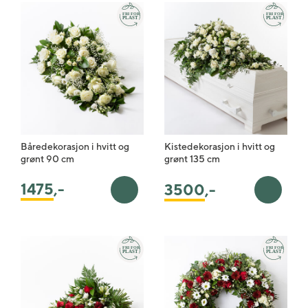
Båredekorasjon i hvitt og
Kistedekorasjon i hvitt og
grønt 90 cm
grønt 135 cm
1475
,-
3500
,-
Legg i handlekurv
Legg i 