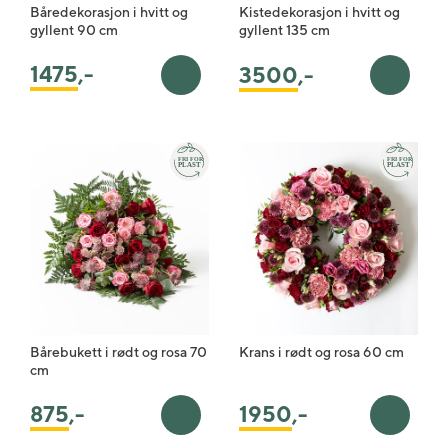
Båredekorasjon i hvitt og
Kistedekorasjon i hvitt og
gyllent 90 cm
gyllent 135 cm
1475
,-
3500
,-
Legg i handlekurv
Legg i 
Bårebukett i rødt og rosa 70
Krans i rødt og rosa 60 cm
cm
875
,-
1950
,-
Legg i handlekurv
Legg i 