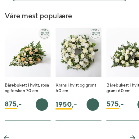
Våre mest populære
Bårebukett i hvitt, rosa
Krans i hvitt og grønt
Bårebukett i hvi
og fersken 70 cm
60 cm
grønt 60 cm
875
,-
575
,-
1950
,-
Legg i handlekurv
Legg i handlekurv