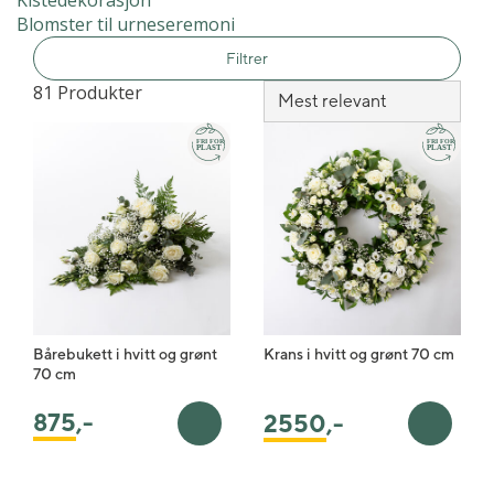
Kistedekorasjon
Blomster til urneseremoni
Filtrer
81 Produkter
Bårebukett i hvitt og grønt
Krans i hvitt og grønt 70 cm
70 cm
875
,-
2550
,-
Legg i handlekurv
Legg i 