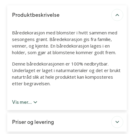
Produktbeskrivelse
Båredekorasjon med blomster i hvitt sammen med
sesongens grønt. Båredekorasjon gis fra familie,
venner, og kjente. En båredekorasjon lages i en
holder, som gjør at blomstene kommer godt frem.
Denne båredekorasjonen er 100% nedbrytbar.
Underlaget er laget i naturmaterialer og det er brukt
naturtråd slik at hele produktet kan komposteres
etter begravelsen.
Du kan legge til kort og bånd med personlig hilsen
senere i handleløpet.
Vis mer...
Priser og levering