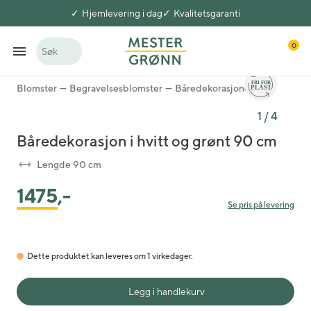
Hjemlevering i dag
Kvalitetsgaranti
0
Søk
Blomster
Begravelsesblomster
Båredekorasjoner
1
/
4
Båredekorasjon i hvitt og grønt 90 cm
Lengde 90 cm
1475
,-
Se pris på levering
Dette produktet kan leveres om 1 virkedager.
Legg i handlekurv