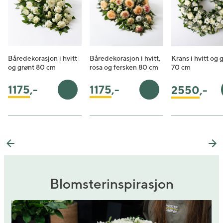
Båredekorasjon i hvitt
Båredekorasjon i hvitt,
Krans i hvitt og 
og grønt 80 cm
rosa og fersken 80 cm
70 cm
1175
,-
1175
,-
2550
,-
Legg i handlekurv
Legg i handlekurv
Previous
Ne
Blomsterinspirasjon