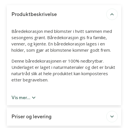
Produktbeskrivelse
Båredekorasjon med blomster i hvitt sammen med
sesongens grønt. Båredekorasjon gis fra familie,
venner, og kjente. En båredekorasjon lages i en
holder, som gjør at blomstene kommer godt frem.
Denne båredekorasjonen er 100% nedbrytbar.
Underlaget er laget i naturmaterialer og det er brukt
naturtråd slik at hele produktet kan komposteres
etter begravelsen.
Du kan legge til kort og bånd med personlig hilsen
senere i handleløpet.
Vis mer...
Priser og levering