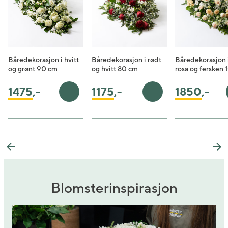
Båredekorasjon i hvitt
Båredekorasjon i rødt
Båredekorasjon i
og grønt 90 cm
og hvitt 80 cm
rosa og fersken
1175
,-
1475
,-
1850
,-
Legg i handlekurv
Legg i handlekurv
Previous
Ne
Blomsterinspirasjon