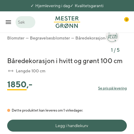
Hjemlevering i dag
Kvalitetsgaranti
0
Søk
Blomster
Begravelsesblomster
Båredekorasjoner
1
/
5
Båredekorasjon i hvitt og grønt 100 cm
Lengde 100 cm
1850
,-
Se pris på levering
Dette produktet kan leveres om 1 virkedager.
Legg i handlekurv