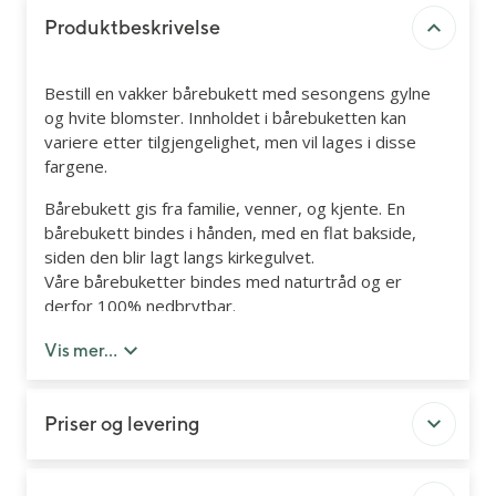
Produktbeskrivelse
Bestill en vakker bårebukett med sesongens gylne
og hvite blomster. Innholdet i bårebuketten kan
variere etter tilgjengelighet, men vil lages i disse
fargene.
Bårebukett gis fra familie, venner, og kjente. En
bårebukett bindes i hånden, med en flat bakside,
siden den blir lagt langs kirkegulvet.
Våre bårebuketter bindes med naturtråd og er
derfor 100% nedbrytbar.
Du kan legge til kort og bånd med personlig hilsen
Vis mer...
senere i handleløpet
Priser og levering