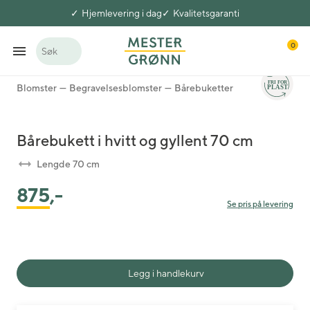
Hjemlevering i dag
Kvalitetsgaranti
0
Søk
Blomster
Begravelsesblomster
Bårebuketter
Bårebukett i hvitt og gyllent 70 cm
Lengde 70 cm
875
,-
Se pris på levering
Legg i handlekurv