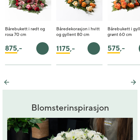
Bårebukett i rødt og
Båredekorasjon i hvitt
Bårebukett i gyl
rosa 70 cm
og gyllent 80 cm
grønt 60 cm
875
,-
575
,-
1175
,-
Legg i handlekurv
Legg i handlekurv
Previous
Ne
Blomsterinspirasjon