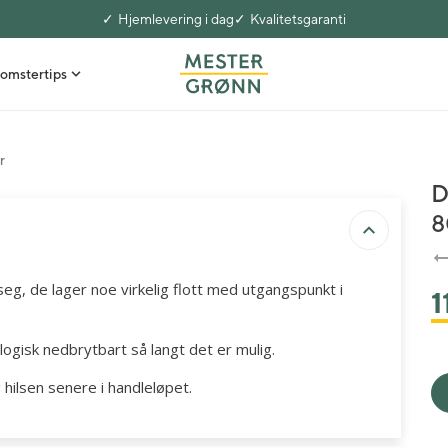
Hjemlevering i dag
Kvalitetsgaranti
omstertips
r
D
8
seg, de lager noe virkelig flott med utgangspunkt i
1
logisk nedbrytbart så langt det er mulig.
 hilsen senere i handleløpet.