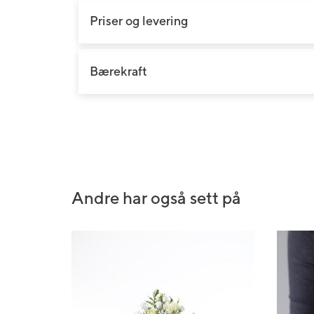
Bryllupsblomster
Jord, gjødsel og redskap
Roser
Priser og levering
Begravelsesblomster
Gravlys og kranser
Orkidé
DIY-produkter
Grønne planter
Bærekraft
Gavekort
Andre har også sett på