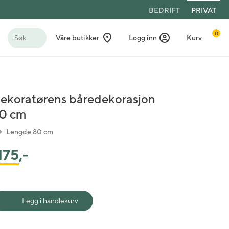
BEDRIFT
PRIVAT
0
Søk
Våre butikker
Logg inn
Kurv
ekoratørens båredekorasjon
0 cm
Lengde 80 cm
175
,-
Legg i handlekurv