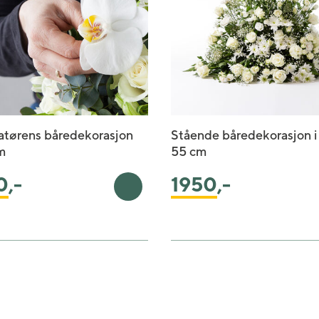
atørens båredekorasjon
Stående båredekorasjon i 
m
55 cm
0
,-
1950
,-
urv
Legg i handlekurv