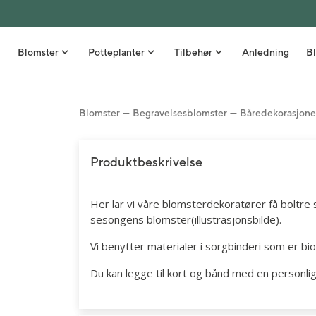
Blomster
Potteplanter
Tilbehør
Anledning
Bl
Blomster
Begravelsesblomster
Båredekorasjone
Bestselgere
Grønne planter
Nyheter
Stelletips
Buketter
Orkidéer
Vaser
Inspirasjon
Produktbeskrivelse
Roser
Stueblomster
Blomsterpotter
Borddekking
Her lar vi våre blomsterdekoratører få boltre 
Gavesett med blomst
Uteplanter
Kurver
DIY - Gjør det selv
sesongens blomster(illustrasjonsbilde).
Snittblomster i bunt
Frø
Interiør
Sommer
Vi benytter materialer i sorgbinderi som er bio
Blomster ved fødsel
Kunstige planter
Spiselige gavetips
Høst
Du kan legge til kort og bånd med en personlig
Blomsterdekorasjoner
Velvære
Snittblomster