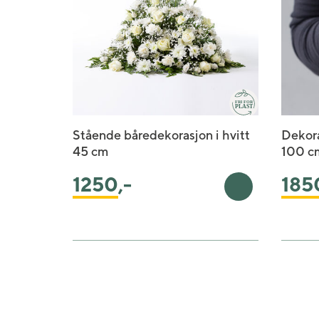
Stående båredekorasjon i hvitt
Dekor
45 cm
100 c
1250
,-
185
Legg i handlek