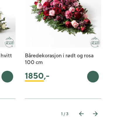
hvitt
Båredekorasjon i rødt og rosa
Båredeko
100 cm
gyllent 
1850
,-
1475
,
Legg i handlekurv
Legg i handlekur
1 / 3