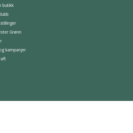
n butikk
lubb
stillinger
ster Grønn
r
 og kampanjer
aft