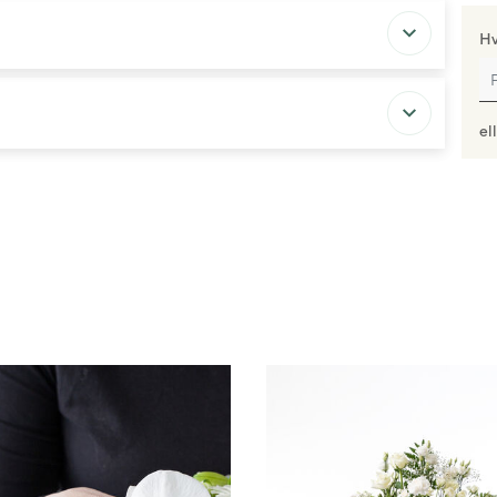
Hv
el