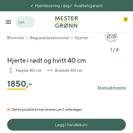
Hjemlevering i dag
Kvalitetsgaranti
0
Søk
Blomster
Begravelsesblomster
Hjerter
1
/
4
Hjerte i rødt og hvitt 40 cm
Høyde 40 cm
Bredde 40 cm
1850
,-
Se pris på levering
Dette produktet kan leveres om 1 virkedager.
Legg i handlekurv