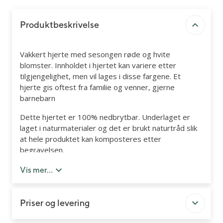
Produktbeskrivelse
Vakkert hjerte med sesongen røde og hvite
blomster. Innholdet i hjertet kan variere etter
tilgjengelighet, men vil lages i disse fargene. Et
hjerte gis oftest fra familie og venner, gjerne
barnebarn
Dette hjertet er 100% nedbrytbar. Underlaget er
laget i naturmaterialer og det er brukt naturtråd slik
at hele produktet kan komposteres etter
begravelsen.
Du kan legge til kort og bånd med personlig hilsen
Vis mer...
senere i handleløpet.
Priser og levering