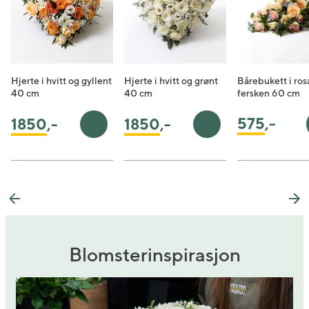
Hjerte i hvitt og gyllent
Hjerte i hvitt og grønt
Bårebukett i ros
40 cm
40 cm
fersken 60 cm
575
,-
1850
,-
1850
,-
Legg i handlekurv
Legg i handlekurv
Previous
Ne
Blomsterinspirasjon