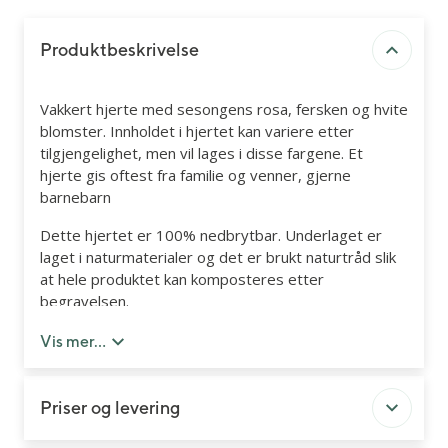
Produktbeskrivelse
Vakkert hjerte med sesongens rosa, fersken og hvite
blomster. Innholdet i hjertet kan variere etter
tilgjengelighet, men vil lages i disse fargene. Et
hjerte gis oftest fra familie og venner, gjerne
barnebarn
Dette hjertet er 100% nedbrytbar. Underlaget er
laget i naturmaterialer og det er brukt naturtråd slik
at hele produktet kan komposteres etter
begravelsen.
Du kan legge til kort og bånd med personlig hilsen
Vis mer...
senere i handleløpet.
Priser og levering