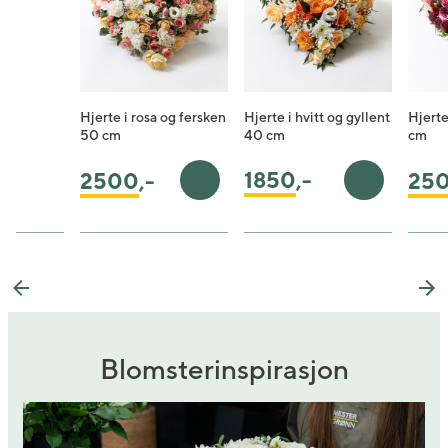
Hjerte i rosa og fersken
Hjerte i hvitt og gyllent
Hjerte
50 cm
40 cm
cm
1850
,-
2500
,-
25
Legg i handlekurv
Legg i han
Previous
Ne
Blomsterinspirasjon