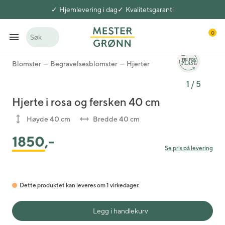
Hjemlevering i dag
Kvalitetsgaranti
0
Søk
Blomster
Begravelsesblomster
Hjerter
1
/
5
Hjerte i rosa og fersken 40 cm
Høyde 40 cm
Bredde 40 cm
1850
,-
Se pris på levering
Dette produktet kan leveres om 1 virkedager.
Legg i handlekurv