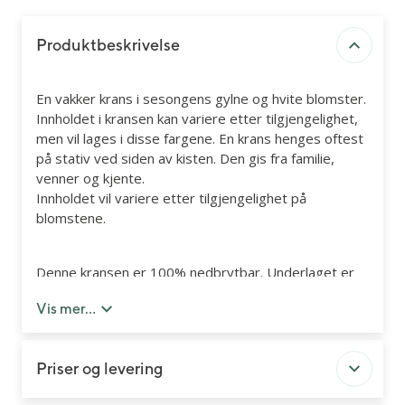
Produktbeskrivelse
En vakker krans i sesongens gylne og hvite blomster.
Innholdet i kransen kan variere etter tilgjengelighet,
men vil lages i disse fargene. En krans henges oftest
på stativ ved siden av kisten. Den gis fra familie,
venner og kjente.
Innholdet vil variere etter tilgjengelighet på
blomstene.
Denne kransen er 100% nedbrytbar. Underlaget er
laget i naturmaterialer og det er brukt naturtråd slik
Vis mer...
at hele produktet kan komposteres etter
begravelsen.
Du kan legge til kort og bånd med personlig hilsen
Priser og levering
senere i handleløpet.