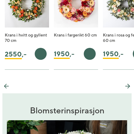
Krans i hvitt og gyllent
Krans i fargerikt 60 cm
Krans i rosa og 
70 cm
60 cm
1950
,-
1950
,-
2550
,-
Legg i handlekurv
Legg i handlekurv
Previous
Ne
Blomsterinspirasjon