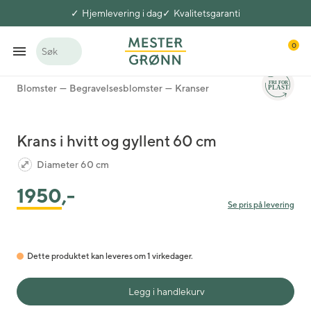
Hjemlevering i dag
Kvalitetsgaranti
0
Søk
Blomster
Begravelsesblomster
Kranser
Krans i hvitt og gyllent 60 cm
Diameter 60 cm
1950
,-
Se pris på levering
Dette produktet kan leveres om 1 virkedager.
Legg i handlekurv