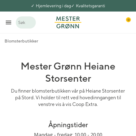
Hjemlevering i dag
Kvalitetsgaranti
0
Søk
Blomsterbutikker
Mester Grønn Heiane
Storsenter
Du finner blomsterbutikken vår på Heiane Storsenter
på Stord. Vi holder til rett ved hovedinngangen til
venstre vis à vis Coop Extra.
Åpningstider
Mandag - fredag: 10.00 - 20.00