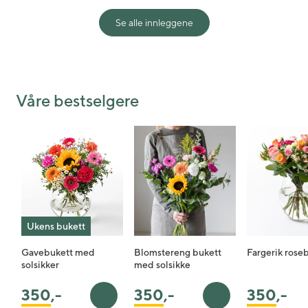
Se alle innleggene
Shared post
Time
Våre bestselgere
Ukens bukett
Gavebukett med
Blomstereng bukett
Fargerik rose
solsikker
med solsikke
350
,-
350
,-
350
,-
Legg i handlekurv
Legg i handlekurv