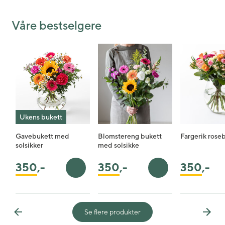
Shared post
Time
Våre bestselgere
Ukens bukett
Gavebukett med
Blomstereng bukett
Fargerik rose
solsikker
med solsikke
350
,-
350
,-
350
,-
Legg i handlekurv
Legg i handlekurv
Se flere produkter
Previous
Next