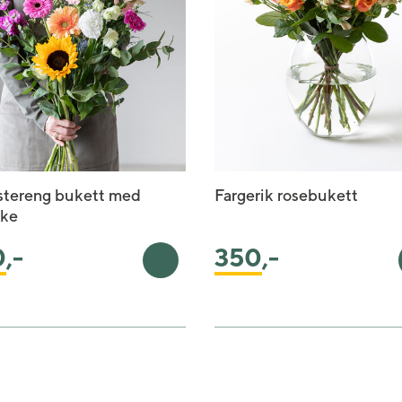
stereng bukett med
Fargerik rosebukett
kke
0
,-
350
,-
rv
Legg i handlekurv