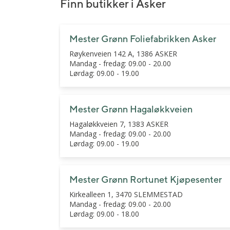
Bryllupsblomster
Jord, gjødsel og redskap
Roser
Finn butikker i Asker
Begravelsesblomster
Gravlys og kranser
Orkidé
Mester Grønn Foliefabrikken Asker
DIY-produkter
Grønne planter
Røykenveien 142 A, 1386 ASKER
Gavekort
Mandag - fredag: 09.00 - 20.00
Lørdag: 09.00 - 19.00
Mester Grønn Hagaløkkveien
Hagaløkkveien 7, 1383 ASKER
Mandag - fredag: 09.00 - 20.00
Lørdag: 09.00 - 19.00
Mester Grønn Rortunet Kjøpesenter
Kirkealleen 1, 3470 SLEMMESTAD
Mandag - fredag: 09.00 - 20.00
Lørdag: 09.00 - 18.00