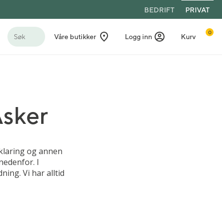
BEDRIFT
PRIVAT
0
Søk
Våre butikker
Logg inn
Kurv
Asker
rklaring og annen
nedenfor. I
ing. Vi har alltid