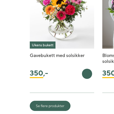
Ukens bukett
Gavebukett med solsikker
Blom
solsi
350
,-
35
Legg i handleku
Se flere produkter