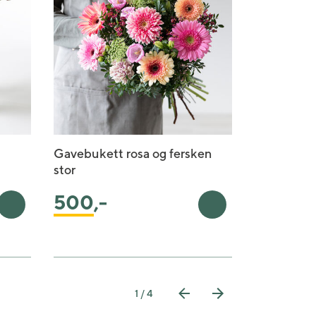
Gavebukett rosa og fersken
Fairtrade 
stor
lilla
500
,-
350
,-
Legg i handlekurv
Legg i handlekurv
1 / 4