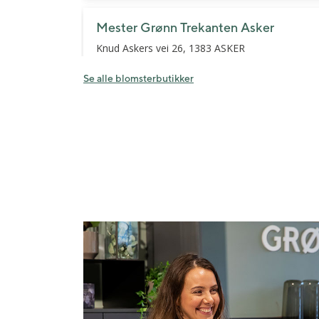
Mester Grønn Trekanten Asker
Knud Askers vei 26, 1383 ASKER
Mandag - fredag: 10.00 - 21.00
Lørdag: 09.00 - 19.00
Se alle blomsterbutikker