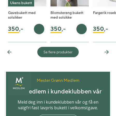
Ukens bukett
Gavebukett med
Blomstereng bukett
Fargerik rose
solsikker
med solsikke
350
,-
350
,-
350
,-
Legg i handlekurv
Legg i handlekurv
Se flere produkter
Previous
Next
Mester Grønn Medlem
Bli medlem i kundeklubben vår
Meld deg inn i kundeklubben vår og få en
valgfri fast lavpris bukett i velkomstgave.