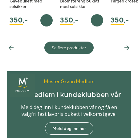
Gavebukett med
Blomstereng bukett
Fargerik rose
solsikker
med solsikke
350
,-
350
,-
350
,-
Legg i handlekurv
Legg i handlekurv
Se flere produkter
Previous
Next
Mester Grønn Medlem
Bli medlem i kundeklubben vår
Meld deg inn i kundeklubben vår og få en
valgfri fast lavpris bukett i velkomstgave.
Meld deg inn her