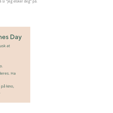
 si "Jeg elsker deg" på.
ines Day
usk at
o.
deres. Ha
 på kino,
.