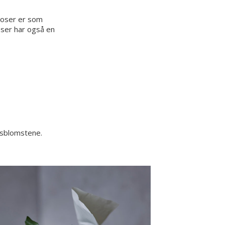
 roser er som
roser har også en
tsblomstene.