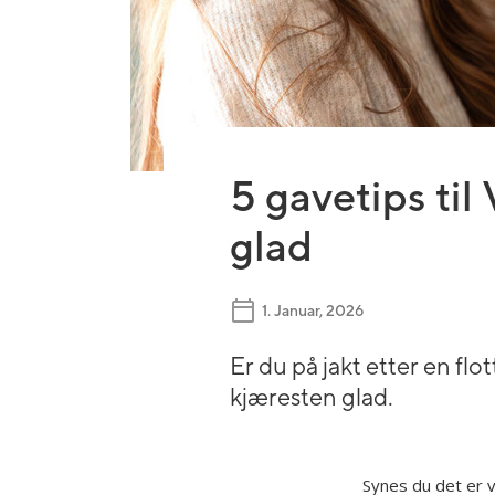
Bryllupsblomster
Jord, gjødsel og redskap
Roser
Begravelsesblomster
Gravlys og kranser
Orkidé
DIY-produkter
Grønne planter
Gavekort
5 gavetips til
glad
1. Januar, 2026
Er du på jakt etter en fl
kjæresten glad.
Synes du det er v