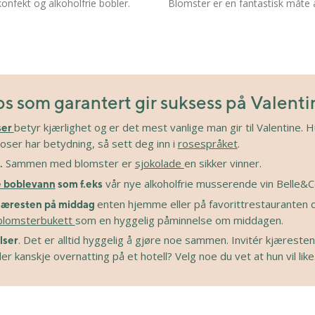
konfekt og alkoholfrie bobler.
Blomster er en fantastisk måte å
s som garantert gir suksess på Valent
betyr kjærlighet og
er det mest vanlige man gir til Valentine. H
ser
roser har betydning, så sett deg inn i
rosespråket
.
Sammen med blomster er
sjokolade
en sikker vinner.
.
vår nye alkoholfrie musserende vin Belle&C
e boblevann
som f.eks
enten hjemme eller på favorittrestauranten 
kjæresten på middag
blomsterbukett
som en hyggelig påminnelse om middagen.
. Det er alltid hyggelig å gjøre noe sammen. Invitér kjæresten
lser
ler kanskje overnatting på et hotell? Velg noe du vet at hun vil like