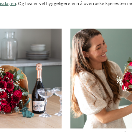
insdagen
. Og hva er vel hyggeligere enn å overraske kjæresten m