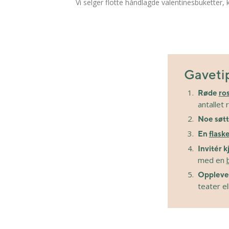
Vi selger flotte håndlagde valentinesbuketter, 
Gavetip
Røde
ro
antallet 
Noe søtt
En
flask
Invitér 
med en
Oppleve
teater el