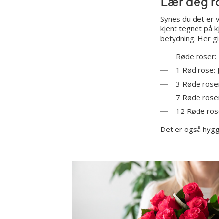
Lær deg r
Synes du det er v
kjent tegnet på kj
betydning. Her gir
Røde roser: 
1 Rød rose: 
3 Røde roser
7 Røde roser:
12 Røde rose
Det er også hygg