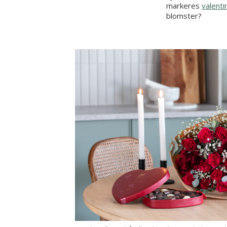
markeres
valent
blomster?