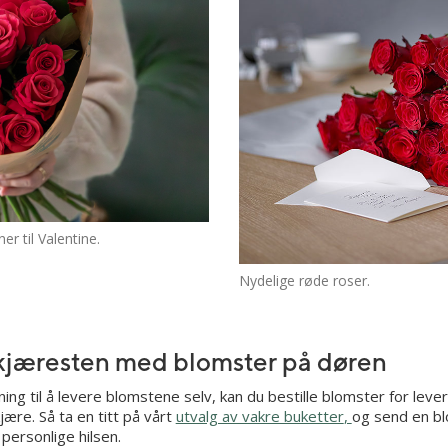
er til Valentine.
Nydelige røde roser.
kjæresten med blomster på døren
ning til å levere blomstene selv, kan du bestille blomster for leve
ære. Så ta en titt på vårt
utvalg av vakre buketter
,
og send en b
ersonlige hilsen.