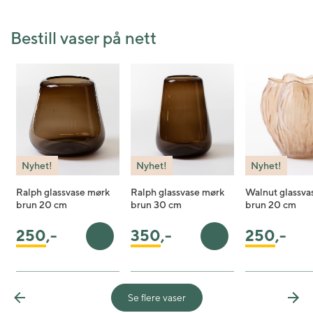
Bestill vaser på nett
Nyhet!
Nyhet!
Nyhet!
Ralph glassvase mørk
Ralph glassvase mørk
Walnut glassvas
brun 20 cm
brun 30 cm
brun 20 cm
250
,-
350
,-
250
,-
Legg i handlekurv
Legg i handlekurv
Se flere vaser
Previous
Nex