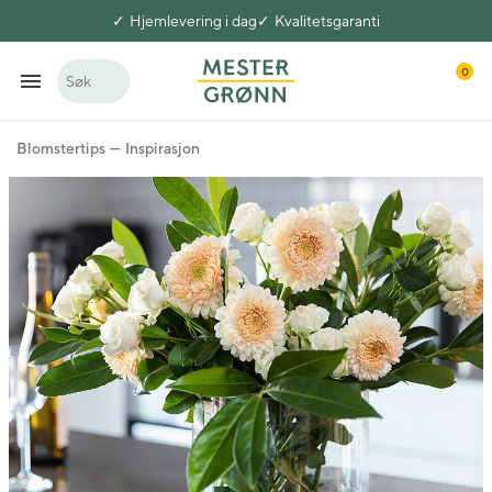
Hjemlevering i dag
Kvalitetsgaranti
0
Søk
Blomstertips
Inspirasjon