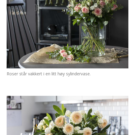
Roser står vakkert i en litt høy sylindervase.