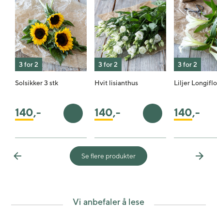
3 for 2
3 for 2
3 for 2
Solsikker 3 stk
Hvit lisianthus
Liljer Longifl
140
,-
140
,-
140
,-
Legg i handlekurv
Legg i handlekurv
Se flere produkter
Previous
Next
Vi anbefaler å lese