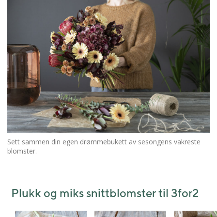
Sett sammen din egen drømmebukett av sesongens vakreste
blomster.
Plukk og miks snittblomster til 3for2