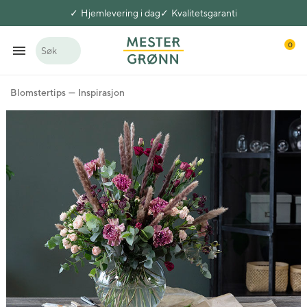
Hjemlevering i dag
Kvalitetsgaranti
0
Søk
Blomstertips
Inspirasjon