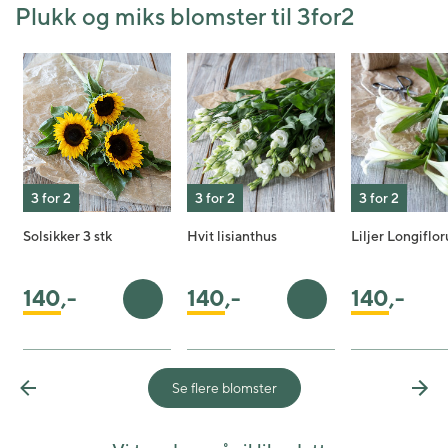
Plukk og miks blomster til 3for2
3 for 2
3 for 2
3 for 2
Solsikker 3 stk
Hvit lisianthus
Liljer Longiflo
140
,-
140
,-
140
,-
Legg i handlekurv
Legg i handlekurv
Se flere blomster
Previous
Nex