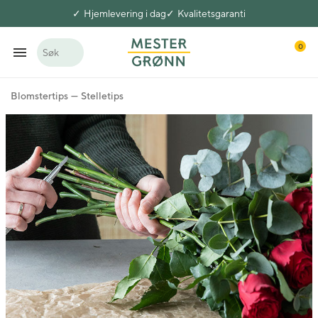
Hjemlevering i dag
Kvalitetsgaranti
0
Søk
Blomstertips
Stelletips