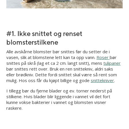
#1. Ikke snittet og renset
blomsterstilkene
Alle avskårne blomster bør snittes før du setter de i
vasen, slik at blomstene lett kan ta opp vann.
Roser
bør
snittes på skrå (lag et ca 2 cm. langt snitt), mens
tulipaner
bør snittes rett over. Bruk en ren snittekniv, aldri saks
eller brødkniv. Dette fordi snittet skal være så rent som
mulig. Hos oss får du kjøpt billige og gode
snittekniver
.
I tillegg bør du fjerne blader og ev. torner nederst på
stilkene. Hvis blader blir liggende i vannet vil det fort
kunne vokse bakterier i vannet og blomsten visner
raskere.