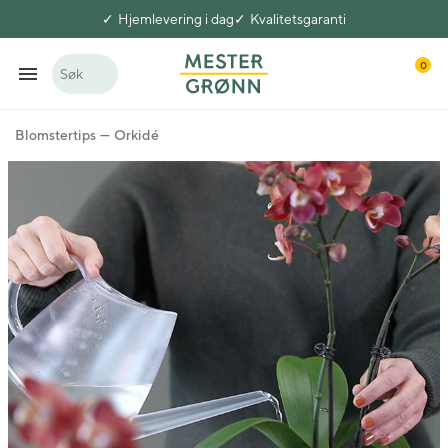
Hjemlevering i dag
Kvalitetsgaranti
0
Søk
Blomstertips
Orkidé