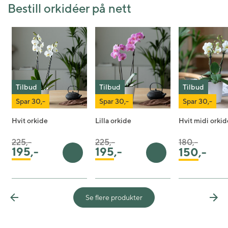
Bestill orkidéer på nett
Tilbud
Tilbud
Tilbud
Spar 30,-
Spar 30,-
Spar 30,-
Hvit orkide
Lilla orkide
Hvit midi orkid
Pris satt ned fra
til
Pris satt ned fra
til
Pris satt ned f
til
225,-
225,-
180,-
195
,-
195
,-
150
,-
Legg i handlekurv
Legg i handlekurv
Se flere produkter
Previous
Nex