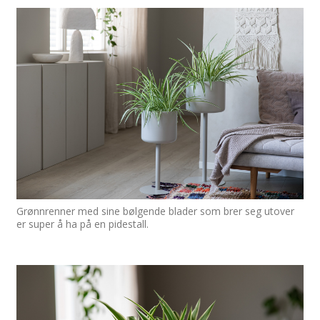
Grønnrenner med sine bølgende blader som brer seg utover
er super å ha på en pidestall.