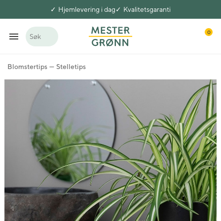
Hjemlevering i dag
Kvalitetsgaranti
0
Søk
Blomstertips
Stelletips