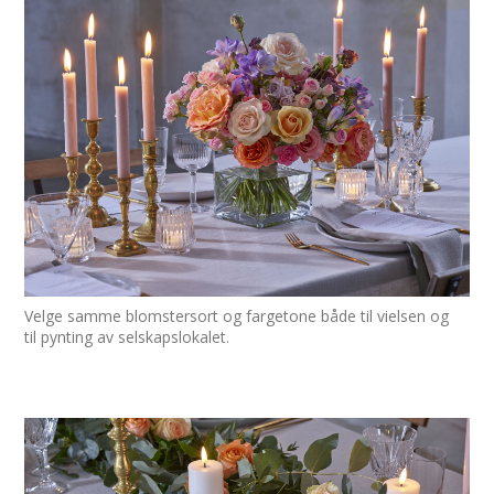
Velge samme blomstersort og fargetone både til vielsen og
til pynting av selskapslokalet.