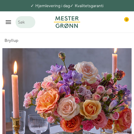
Hjemlevering i dag
Kvalitetsgaranti
0
Søk
Bryllup