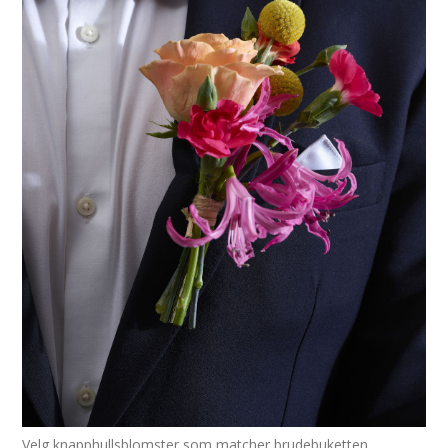
Velg knapphullsblomster som matcher brudebuketten.