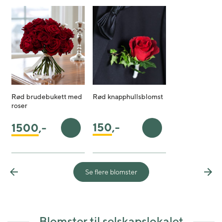
Rød brudebukett med
Rød knapphullsblomst
roser
150
,-
1500
,-
Legg i handlekurv
Legg i handlekurv
Se flere blomster
Previous
Nex
Blomster til selskapslokalet