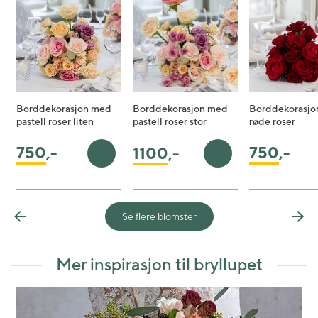
Borddekorasjon med
Borddekorasjon med
Borddekorasjo
pastell roser liten
pastell roser stor
røde roser
750
,-
750
,-
1100
,-
Legg i handlekurv
Legg i handlekurv
Se flere blomster
Previous
Nex
Mer inspirasjon til bryllupet