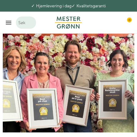
Hjemlevering i dag
Kvalitetsgaranti
0
Søk