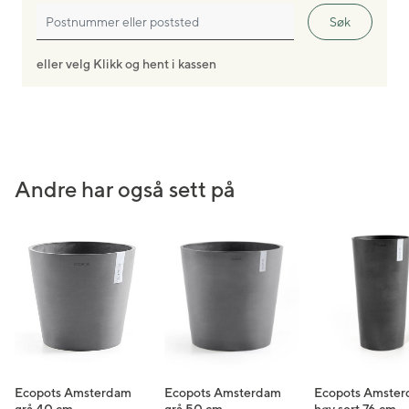
Søk
Vedlikeholdstips: Er blomsterpotten din skitten, eller
har den mose eller riper? Med Ecopots
eller velg Klikk og hent i kassen
reparasjonssvamp kan du enkelt fjerne flekker, skitt,
mose eller riper. En rask tørk og potten din vil se så
god ut som ny!
Andre har også sett på
Ecopots Amsterdam
Ecopots Amsterdam
Ecopots Amste