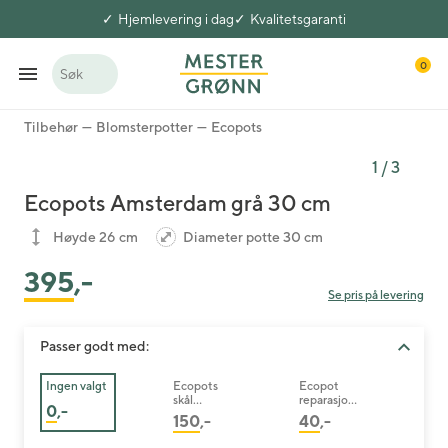
Hjemlevering i dag
Kvalitetsgaranti
0
Søk
Tilbehør
Blomsterpotter
Ecopots
1
/
3
Ecopots Amsterdam grå 30 cm
Høyde 26 cm
Diameter potte 30 cm
395
,-
Se pris på levering
Passer godt med:
Ingen valgt
Ecopots
Ecopot
skål
reparasjons
0
,-
Amsterdam
svamp sort
150
,-
40
,-
grå 29 cm