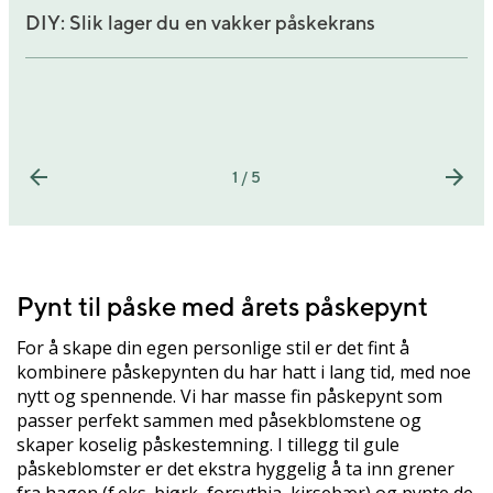
DIY: Slik lager du en vakker påskekrans
1 / 5
Pynt til påske med årets påskepynt
For å skape din egen personlige stil er det fint å
kombinere påskepynten du har hatt i lang tid, med noe
nytt og spennende. Vi har masse fin påskepynt som
passer perfekt sammen med påsekblomstene og
skaper koselig påskestemning. I tillegg til gule
påskeblomster er det ekstra hyggelig å ta inn grener
fra hagen (f.eks. bjørk, forsythia, kirsebær) og pynte de