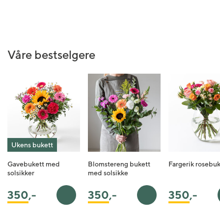
Våre bestselgere
Ukens bukett
Gavebukett med
Blomstereng bukett
Fargerik rosebuk
solsikker
med solsikke
350
,-
350
,-
350
,-
Legg i handlekurv
Legg i handlekurv