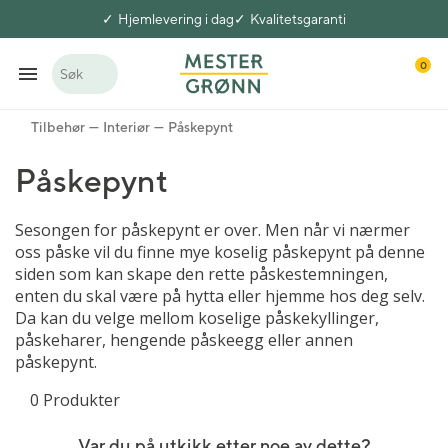
Hjemlevering i dag
Kvalitetsgaranti
0
Søk
Tilbehør
Interiør
Påskepynt
Påskepynt
Sesongen for påskepynt er over. Men når vi nærmer
oss påske vil du finne mye koselig påskepynt på denne
siden som kan skape den rette påskestemningen,
enten du skal være på hytta eller hjemme hos deg selv.
Da kan du velge mellom koselige påskekyllinger,
påskeharer, hengende påskeegg eller annen
påskepynt.
0 Produkter
Var du på utkikk etter noe av dette?