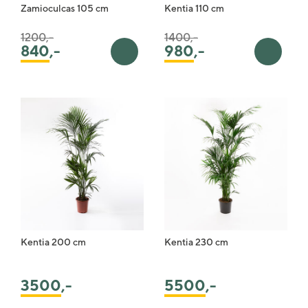
Zamioculcas 105 cm
Kentia 110 cm
Pris satt ned fra
til
Pris satt ned fra
til
1200,-
1400,-
840
,-
980
,-
Legg i handlekurv
Legg i 
Kentia 200 cm
Kentia 230 cm
3500
,-
5500
,-