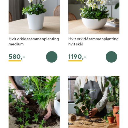
Hvit orkidesammenplanting
Hvit orkidésammenplanting
medium
hvit skål
580
,-
1190
,-
Legg i handlekurv
Legg i 