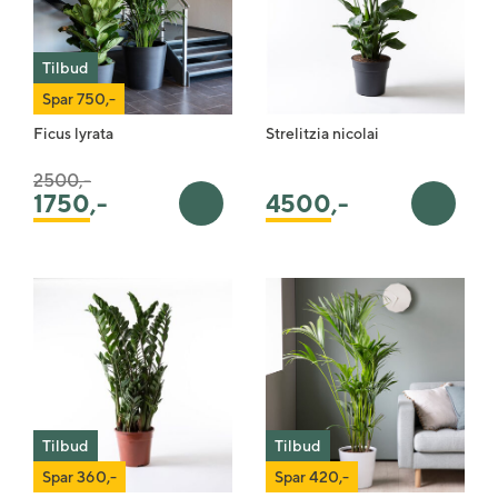
Tilbud
Spar 750,-
Ficus lyrata
Strelitzia nicolai
Pris satt ned fra
til
2500,-
1750
,-
4500
,-
Legg i handlekurv
Legg i 
Tilbud
Tilbud
Spar 360,-
Spar 420,-