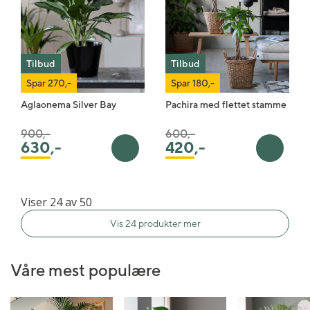
Tilbud
Tilbud
Spar 270,-
Spar 180,-
Aglaonema Silver Bay
Pachira med flettet stamme
Pris satt ned fra
til
Pris satt ned fra
til
900,-
600,-
420
,-
630
,-
Legg i handlekurv
Legg i 
Viser 24 av 50
Vis 24 produkter mer
Våre mest populære