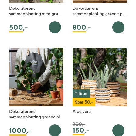
Dekoratørens
Dekoratørens
sammenplanting med grø…
sammenplanting grønne pl…
800
,-
500
,-
Legg i handlekurv
Legg i 
Tilbud
Spar 50,-
Dekoratørens
Aloe vera
sammenplanting grønne pl…
Pris satt ned fra
til
200,-
150
,-
1000
,-
Legg i handlekurv
Legg i 