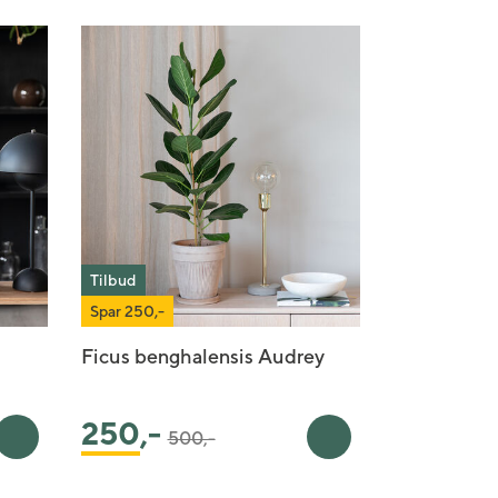
Tilbud
Spar 250,-
Ficus benghalensis Audrey
Pris satt ned fra
til
250
,-
500,-
Legg i handlekurv
Legg i handlekurv