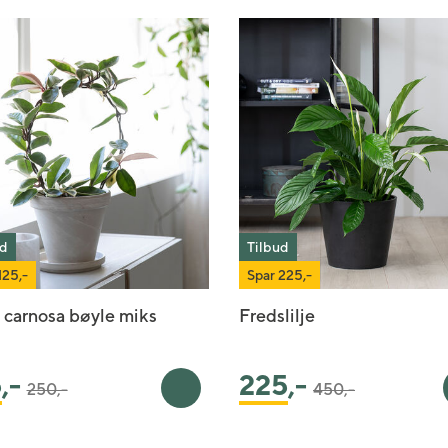
ud
Tilbud
125,-
Spar 225,-
 carnosa bøyle miks
Fredslilje
Pris satt ned fra
til
Pris satt ned fra
til
5
,-
225
,-
250,-
450,-
urv
Legg i handlekurv