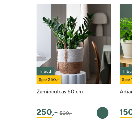
Tilbud
Tilb
Spar 250,-
Spar 
Zamioculcas 60 cm
Adia
Pris satt ned fra
til
250
,-
15
500,-
Legg i handlek