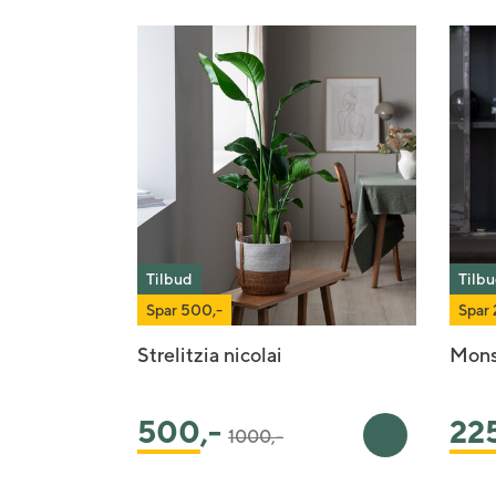
Tilbud
Tilb
Spar 500,-
Spar 
Strelitzia nicolai
Mons
Pris satt ned fra
til
500
,-
22
1000,-
Legg i handlek