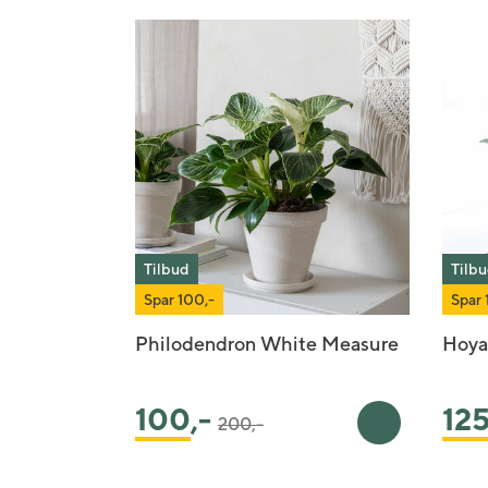
Tilbud
Tilb
Spar 100,-
Spar 
Philodendron White Measure
Hoya
Pris satt ned fra
til
100
,-
12
200,-
Legg i handlek