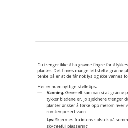
Du trenger ikke å ha grønne fingre for å lykk
planter. Det finnes mange lettstelte grønne pl
tenke på er at de får nok lys og ikke vannes f
Her er noen nyttige stelletips:
: Generelt kan man si at grønne pl
Vanning
tykker bladene er, jo sjeldnere trenger 
planter ønsker å tørke opp mellom hver 
romtemperert vann.
: Skjermes fra intens solstek på somm
Lys
skyggefull plassering