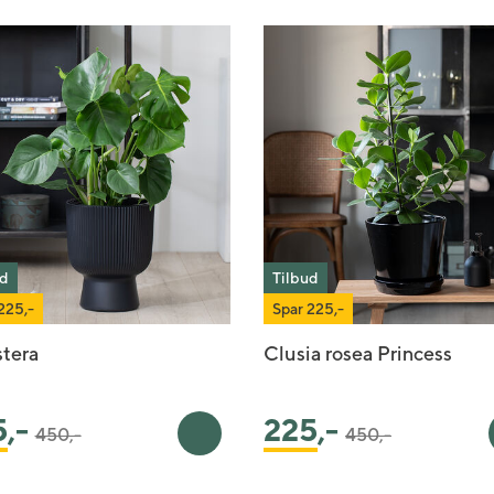
ud
Tilbud
225,-
Spar 225,-
tera
Clusia rosea Princess
Pris satt ned fra
til
Pris satt ned fra
til
5
,-
225
,-
450,-
450,-
urv
Legg i handlekurv