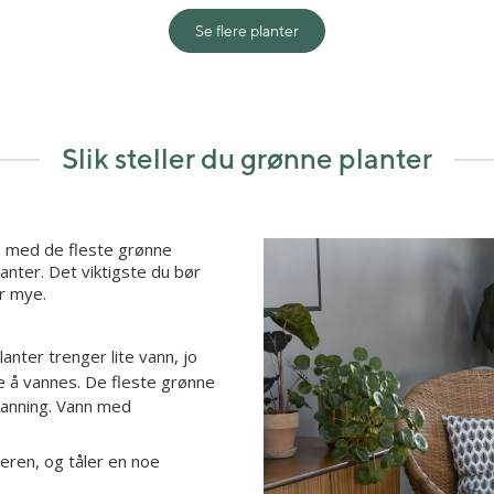
Se flere planter
Slik steller du grønne planter
es med de fleste grønne
anter. Det viktigste du bør
or mye.
anter trenger lite vann, jo
de å vannes. De fleste grønne
vanning. Vann med
eren, og tåler en noe