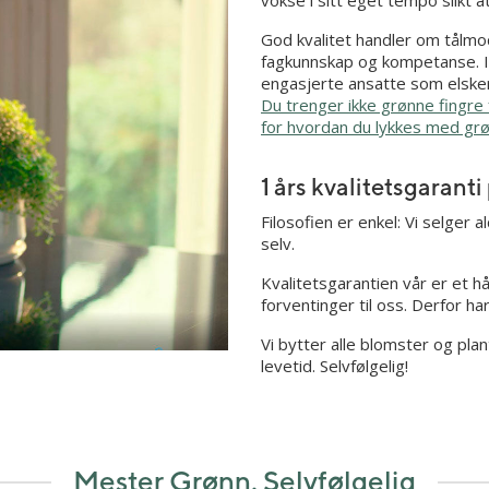
God kvalitet handler om tålmod
fagkunnskap og kompetanse. I
engasjerte ansatte som elsker
Du trenger ikke grønne fingre 
for hvordan du lykkes med grø
1 års kvalitetsgarant
Filosofien er enkel: Vi selger al
selv.
Kvalitetsgarantien vår er et h
forventinger til oss. Derfor ha
Vi bytter alle blomster og pla
levetid. Selvfølgelig!
Mester Grønn. Selvfølgelig