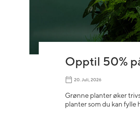
Bryllupsblomster
Jord, gjødsel og redskap
Roser
Begravelsesblomster
Gravlys og kranser
Orkidé
DIY-produkter
Grønne planter
Gavekort
Opptil 50% på
20. Juli, 2026
Grønne planter øker trivs
planter som du kan fylle