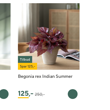
Tilbud
Spar 125,-
Begonia rex Indian Summer
Pris satt ned fra
til
125
,-
250,-
Legg i handlekurv
Legg i handlekurv