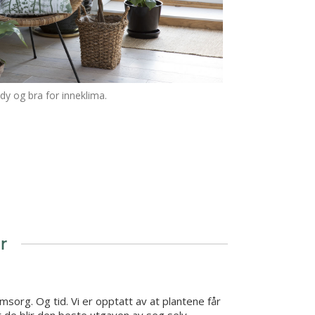
ndy og bra for inneklima.
r
msorg. Og tid. Vi er opptatt av at plantene får
t de blir den beste utgaven av seg selv.