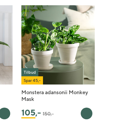
Tilbud
Spar 45,-
Monstera adansonii Monkey
Mask
Pris satt ned fra
til
105
,-
150,-
Legg i handlekurv
Legg i handlekurv