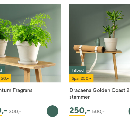
ud
Tilbud
150,-
Spar 250,-
ntum Fragrans
Dracaena Golden Coast 2
stammer
Pris satt ned fra
til
Pris satt ned fra
til
0
,-
250
,-
300,-
500,-
urv
Legg i handlekurv