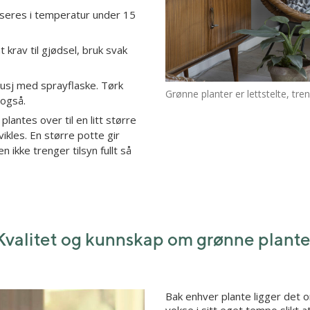
asseres i temperatur under 15
 krav til gjødsel, bruk svak
dusj med sprayflaske. Tørk
Grønne planter er lettstelte, tre
også.
plantes over til en litt større
vikles. En større potte gir
 ikke trenger tilsyn fullt så
Kvalitet og kunnskap om grønne plante
Bak enhver plante ligger det o
vokse i sitt eget tempo slikt a