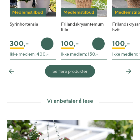
Medlemstilbud
Medlemstilbud
Medlemstil
Syrinhortensia
Frilandskrysantemum
Frilandskrys
lilla
hvit
100
,-
100
,-
300
,-
Legg i handlekurv
Legg i handlekurv
Ikke medlem:
400,-
Ikke medlem:
150,-
Ikke medlem:
Se flere produkter
Previous
Next
Vi anbefaler å lese