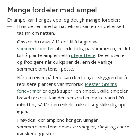
Mange fordeler med ampel
En ampel kan henges opp, og det gir mange fordeler:
Hvis det er fare for nattefrost kan en ampel enkelt
tas inn om natten.
Ønsker du raskt å få det til å bugne av
sommerblomster
allerede tidlig på sommeren, er det
lurt å plante ampler rett i
utepottene
. De er større
og frodigere når du kjøper de, enn de vanlige
sommerblomstene i potte.
Når du reiser på ferie kan den henge i skyggen for å
redusere plantens vannforbruk.
Mester Grønns
ferievanner
er også super i en ampel. Skulle ampelen
likevel tørke ut kan den senkes i en bøtte vann i 20
minutter, så får den enkelt trukket seg skikkelig opp
igjen.
I høyden, der amplene henger, unngår
sommerblomstene besøk av snegler, rådyr og andre
uønskede gjester.