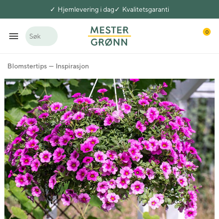
Hjemlevering i dag
Kvalitetsgaranti
0
Søk
Blomstertips
Inspirasjon