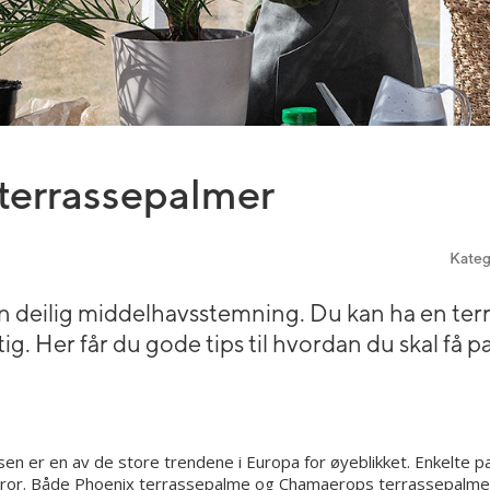
u terrassepalmer
Kateg
en deilig middelhavsstemning. Du kan ha en ter
ig. Her får du gode tips til hvordan du skal få pa
en er en av de store trendene i Europa for øyeblikket. Enkelte 
tror. Både Phoenix terrassepalme og Chamaerops terrassepalme t