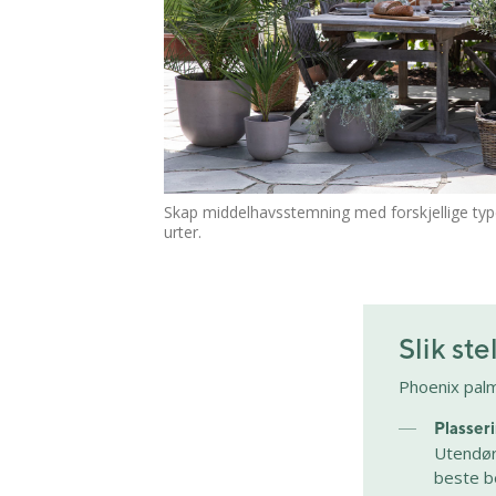
Skap middelhavsstemning med forskjellige typ
urter.
Slik st
Phoenix palm
Plasser
Utendørs
beste b