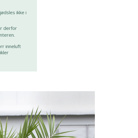
ødsles ikke i
r derfor
nteren.
r inneluft
kler