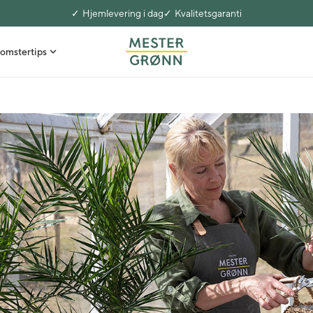
Hjemlevering i dag
Kvalitetsgaranti
omstertips