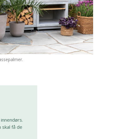
rassepalmer.
r innendørs.
 skal få de