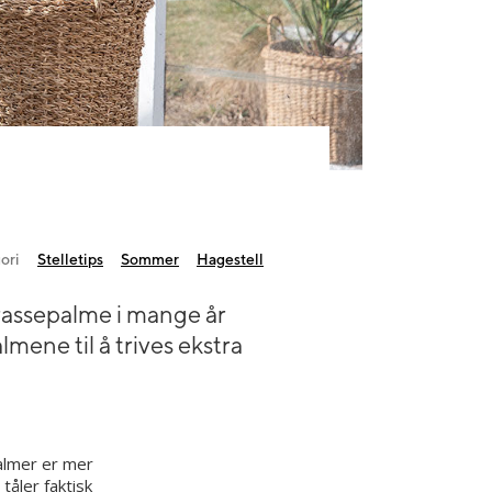
ori
Stelletips
Sommer
Hagestell
rassepalme i mange år
lmene til å trives ekstra
palmer er mer
åler faktisk