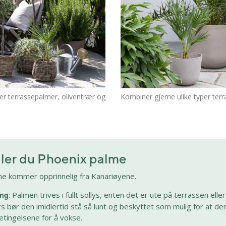
er terrassepalmer, oliventrær og
Kombiner gjerne ulike typer ter
eller du Phoenix palme
e kommer opprinnelig fra Kanariøyene.
: Palmen trives i fullt sollys, enten det er ute på terrassen elle
ing
 bør den imidlertid stå så lunt og beskyttet som mulig for at den
etingelsene for å vokse.