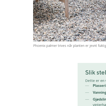
Phoenix palmer trives når planten er jevnt fuktig
Slik st
Dette er en 
Plasser
Vannin
Gjødsli
vinterha