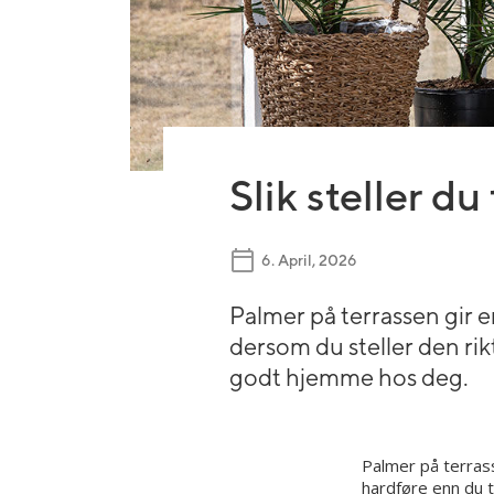
Bryllupsblomster
Jord, gjødsel og redskap
Roser
Begravelsesblomster
Gravlys og kranser
Orkidé
DIY-produkter
Grønne planter
Gavekort
Slik steller d
6. April, 2026
Palmer på terrassen gir 
dersom du steller den rikt
godt hjemme hos deg.
Palmer på terrass
hardføre enn du 