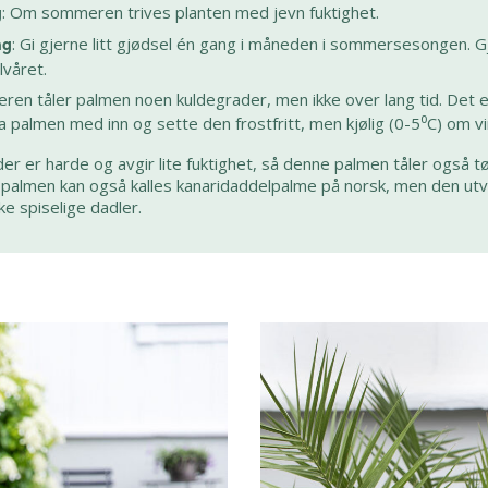
: Om sommeren trives planten med jevn fuktighet.
g
: Gi gjerne litt gjødsel én gang i måneden i sommersesongen. Gj
ng
lvåret.
ren tåler palmen noen kuldegrader, men ikke over lang tid. Det e
a palmen med inn og sette den frostfritt, men kjølig (0-5⁰C) om vi
r er harde og avgir lite fuktighet, så denne palmen tåler også tør
palmen kan også kalles kanaridaddelpalme på norsk, men den utvi
ke spiselige dadler.