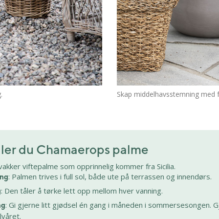
.
Skap middelhavsstemning med for
eller du Chamaerops palme
vakker viftepalme som opprinnelig kommer fra Sicilia.
: Palmen trives i full sol, både ute på terrassen og innendørs.
ing
: Den tåler å tørke lett opp mellom hver vanning.
g
: Gi gjerne litt gjødsel én gang i måneden i sommersesongen. Gj
ng
lvåret.