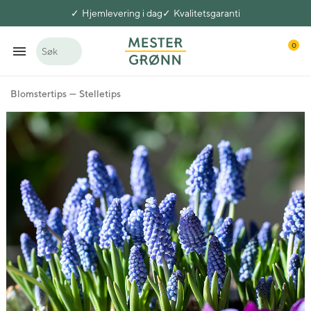
Hjemlevering i dag
Kvalitetsgaranti
0
Søk
Blomstertips
Stelletips