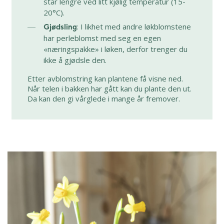
står lengre ved litt kjølig temperatur (15-
20°C).
: I likhet med andre løkblomstene
Gjødsling
har perleblomst med seg en egen
«næringspakke» i løken, derfor trenger du
ikke å gjødsle den.
Etter avblomstring kan plantene få visne ned.
Når telen i bakken har gått kan du plante den ut.
Da kan den gi vårglede i mange år fremover.