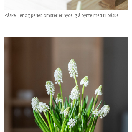
Påskeliljer og perleblomster er nydelig å pynte med til påske.