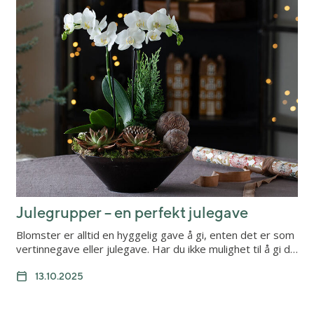
Julegrupper – en perfekt julegave
Blomster er alltid en hyggelig gave å gi, enten det er som
vertinnegave eller julegave. Har du ikke mulighet til å gi d…
13.10.2025