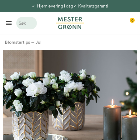
Hjemlevering i dag
Kvalitetsgaranti
0
Søk
Blomstertips
Jul