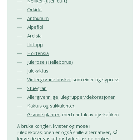
Nelliker
(uten duft)
Orkidé
Anthurium
Alpefiol
Ardisia
Ildtopp
Hortensia
Julerose (Helleborus)
Julekaktus
Vintergrønne busker
som einer og sypress.
Stuegran
Allergivennlige julegrupper/dekorasjoner
Kaktus og sukkulenter
Grønne planter
, med unntak av bjørkefiken
Å bruke kongler, kvister og mose i
juledekorasjonen er også snille alternativer, så
lenge de er vasket og tørket før de brukes i