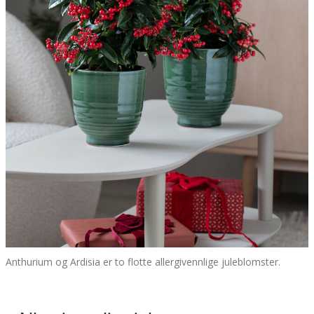
Anthurium og Ardisia er to flotte allergivennlige juleblomster.